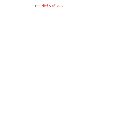
Post
Edição Nº 286
navigation