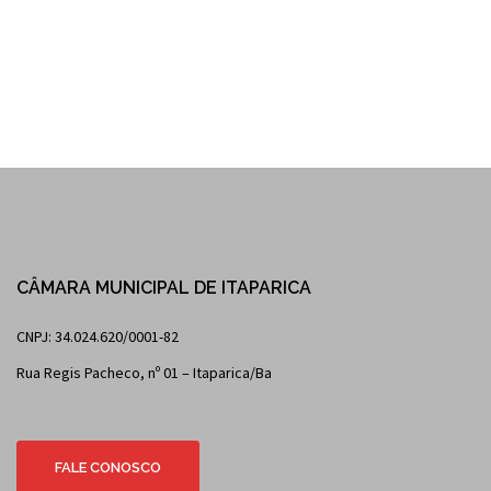
CÂMARA MUNICIPAL DE ITAPARICA
CNPJ: 34.024.620/0001-82
Rua Regis Pacheco, nº 01 – Itaparica/Ba
FALE CONOSCO