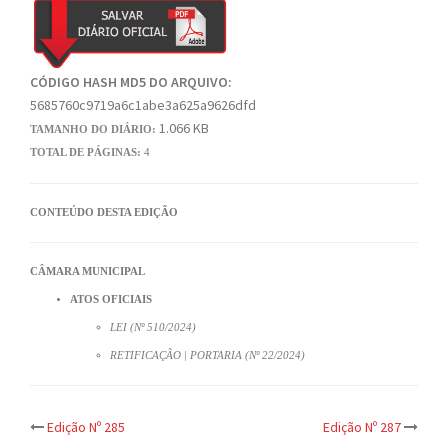
CÓDIGO HASH MD5 DO ARQUIVO:
5685760c9719a6c1abe3a625a9626dfd
1.066 KB
TAMANHO DO DIÁRIO:
TOTAL DE PÁGINAS:
4
CONTEÚDO DESTA EDIÇÃO
CÂMARA MUNICIPAL
ATOS OFICIAIS
LEI (Nº 510/2024)
RETIFICAÇÃO | PORTARIA (Nº 22/2024)
Post
Edição Nº 285
Edição Nº 287