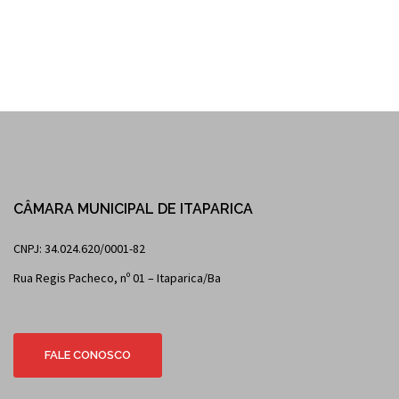
CÂMARA MUNICIPAL DE ITAPARICA
CNPJ: 34.024.620/0001-82
Rua Regis Pacheco, nº 01 – Itaparica/Ba
FALE CONOSCO