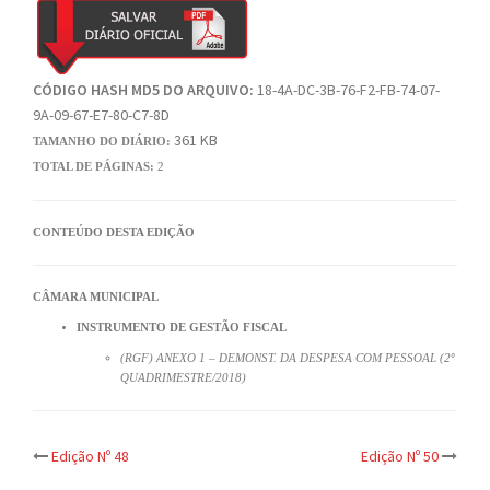
CÓDIGO HASH MD5 DO ARQUIVO:
18-4A-DC-3B-76-F2-FB-74-07-
9A-09-67-E7-80-C7-8D
361 KB
TAMANHO DO DIÁRIO:
TOTAL DE PÁGINAS:
2
CONTEÚDO DESTA EDIÇÃO
CÂMARA MUNICIPAL
INSTRUMENTO DE GESTÃO FISCAL
(RGF) ANEXO 1 – DEMONST. DA DESPESA COM PESSOAL (2º
QUADRIMESTRE/2018)
Post
Edição Nº 48
Edição Nº 50