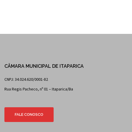
CÂMARA MUNICIPAL DE ITAPARICA
CNPJ: 34.024.620/0001-82
Rua Regis Pacheco, nº 01 – Itaparica/Ba
FALE CONOSCO