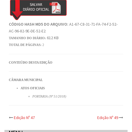
CÓDIGO HASH MD5 DO ARQUIVO:
A1-67-C8-31-71-FA-74-F2-52-
AC-96-82-9E-DE-52-E2
612 KB
TAMANHO DO DIÁRIO:
TOTAL DE PÁGINAS:
2
CONTEÚDO DESTA EDIÇÃO
CÂMARA MUNICIPAL
ATOS OFICIAIS
PORTARIA (Nº 51/2018)
Post
Edição Nº 47
Edição Nº 49