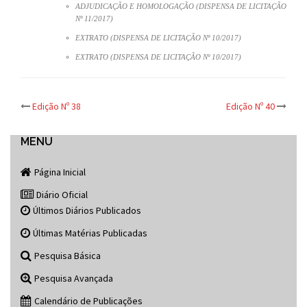
ADJUDICAÇÃO E HOMOLOGAÇÃO (DISPENSA DE LICITAÇÃO
Nº 11/2017)
EXTRATO (DISPENSA DE LICITAÇÃO Nº 10/2017)
EXTRATO (DISPENSA DE LICITAÇÃO Nº 10/2017)
Post
Edição Nº 38
Edição Nº 40
navigation
MENU
Página Inicial
Diário Oficial
Últimos Diários Publicados
Últimas Matérias Publicadas
Pesquisa Básica
Pesquisa Avançada
Calendário de Publicações