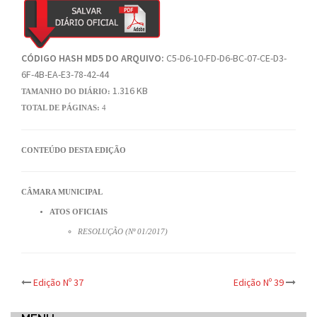
CÓDIGO HASH MD5 DO ARQUIVO:
C5-D6-10-FD-D6-BC-07-CE-D3-
6F-4B-EA-E3-78-42-44
1.316 KB
TAMANHO DO DIÁRIO:
TOTAL DE PÁGINAS:
4
CONTEÚDO DESTA EDIÇÃO
CÂMARA MUNICIPAL
ATOS OFICIAIS
RESOLUÇÃO (Nº 01/2017)
Post
Edição Nº 37
Edição Nº 39