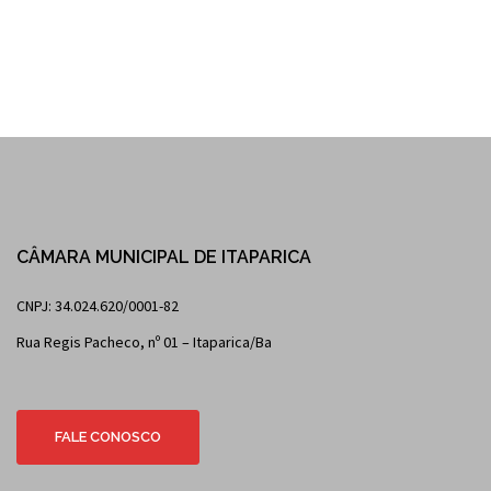
CÂMARA MUNICIPAL DE ITAPARICA
CNPJ: 34.024.620/0001-82
Rua Regis Pacheco, nº 01 – Itaparica/Ba
FALE CONOSCO