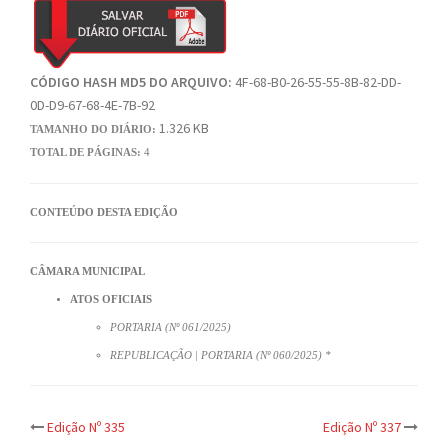
CÓDIGO HASH MD5 DO ARQUIVO:
4F-68-B0-26-55-55-8B-82-DD-
0D-D9-67-68-4E-7B-92
1.326 KB
TAMANHO DO DIÁRIO:
TOTAL DE PÁGINAS:
4
CONTEÚDO DESTA EDIÇÃO
CÂMARA MUNICIPAL
ATOS OFICIAIS
PORTARIA (Nº 061/2025)
REPUBLICAÇÃO | PORTARIA (Nº 060/2025) *
Post
Edição Nº 335
Edição Nº 337