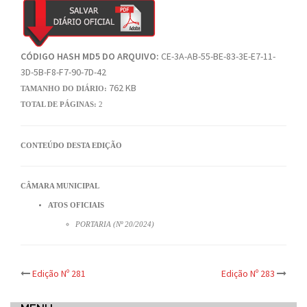
CÓDIGO HASH MD5 DO ARQUIVO:
CE-3A-AB-55-BE-83-3E-E7-11-
3D-5B-F8-F7-90-7D-42
762 KB
TAMANHO DO DIÁRIO:
TOTAL DE PÁGINAS:
2
CONTEÚDO DESTA EDIÇÃO
CÂMARA MUNICIPAL
ATOS OFICIAIS
PORTARIA (Nº 20/2024)
Post
Edição Nº 281
Edição Nº 283