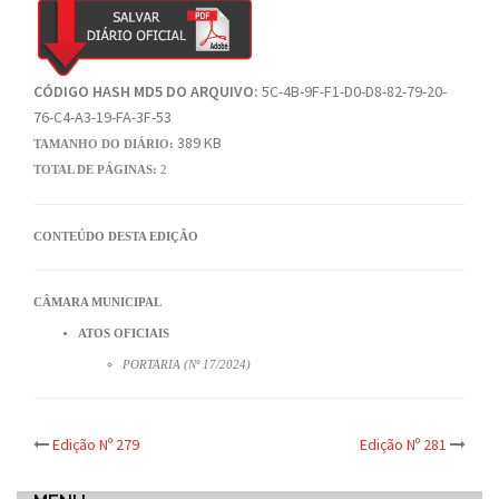
CÓDIGO HASH MD5 DO ARQUIVO:
5C-4B-9F-F1-D0-D8-82-79-20-
76-C4-A3-19-FA-3F-53
389 KB
TAMANHO DO DIÁRIO:
TOTAL DE PÁGINAS:
2
CONTEÚDO DESTA EDIÇÃO
CÂMARA MUNICIPAL
ATOS OFICIAIS
PORTARIA (Nº 17/2024)
Post
Edição Nº 279
Edição Nº 281