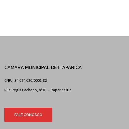
CÂMARA MUNICIPAL DE ITAPARICA
CNPJ: 34.024.620/0001-82
Rua Regis Pacheco, nº 01 – Itaparica/Ba
FALE CONOSCO