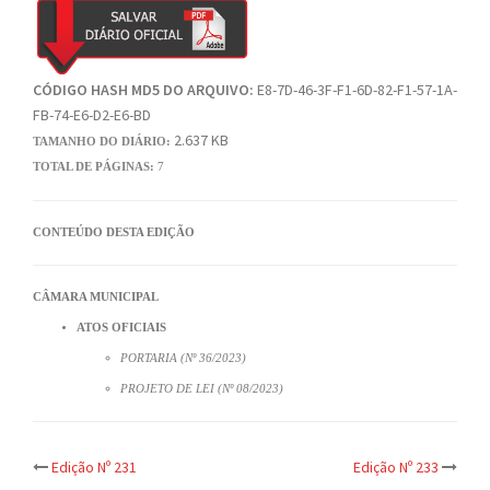
CÓDIGO HASH MD5 DO ARQUIVO:
E8-7D-46-3F-F1-6D-82-F1-57-1A-
FB-74-E6-D2-E6-BD
2.637 KB
TAMANHO DO DIÁRIO:
TOTAL DE PÁGINAS:
7
CONTEÚDO DESTA EDIÇÃO
CÂMARA MUNICIPAL
ATOS OFICIAIS
PORTARIA (Nº 36/2023)
PROJETO DE LEI (Nº 08/2023)
Post
Edição Nº 231
Edição Nº 233