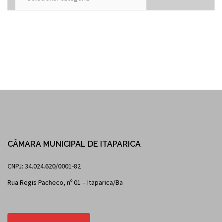
CÂMARA MUNICIPAL DE ITAPARICA
CNPJ: 34.024.620/0001-82
Rua Regis Pacheco, nº 01 – Itaparica/Ba