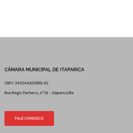
CÂMARA MUNICIPAL DE ITAPARICA
CNPJ: 34.024.620/0001-82
Rua Regis Pacheco, nº 01 – Itaparica/Ba
FALE CONOSCO