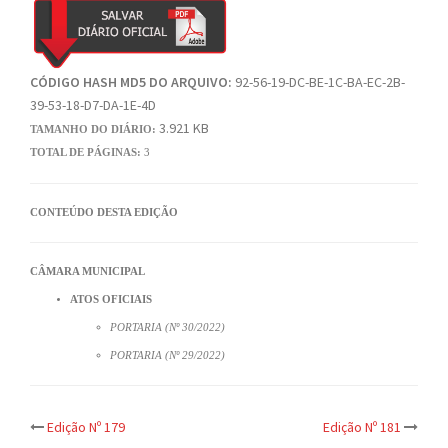
CÓDIGO HASH MD5 DO ARQUIVO:
92-56-19-DC-BE-1C-BA-EC-2B-
39-53-18-D7-DA-1E-4D
3.921 KB
TAMANHO DO DIÁRIO:
TOTAL DE PÁGINAS:
3
CONTEÚDO DESTA EDIÇÃO
CÂMARA MUNICIPAL
ATOS OFICIAIS
PORTARIA (Nº 30/2022)
PORTARIA (Nº 29/2022)
Post
Edição Nº 179
Edição Nº 181