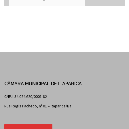
CÂMARA MUNICIPAL DE ITAPARICA
CNPJ: 34.024.620/0001-82
Rua Regis Pacheco, nº 01 – Itaparica/Ba