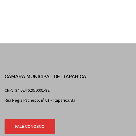
CÂMARA MUNICIPAL DE ITAPARICA
CNPJ: 34.024.620/0001-82
Rua Regis Pacheco, nº 01 – Itaparica/Ba
FALE CONOSCO