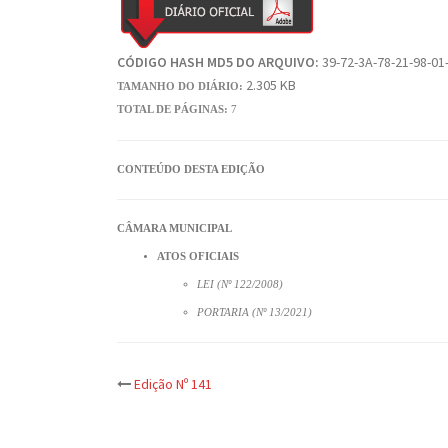
CÓDIGO HASH MD5 DO ARQUIVO:
39-72-3A-78-21-98-01
2.305 KB
TAMANHO DO DIÁRIO:
TOTAL DE PÁGINAS:
7
CONTEÚDO DESTA EDIÇÃO
CÂMARA MUNICIPAL
ATOS OFICIAIS
LEI (Nº 122/2008)
PORTARIA (Nº 13/2021)
Post
Edição Nº 141
navigation