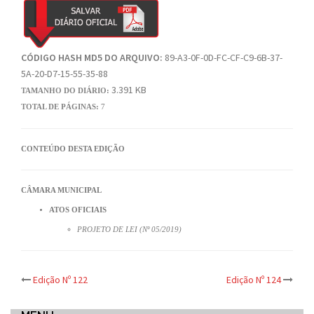
CÓDIGO HASH MD5 DO ARQUIVO:
89-A3-0F-0D-FC-CF-C9-6B-37-
5A-20-D7-15-55-35-88
3.391 KB
TAMANHO DO DIÁRIO:
TOTAL DE PÁGINAS:
7
CONTEÚDO DESTA EDIÇÃO
CÂMARA MUNICIPAL
ATOS OFICIAIS
PROJETO DE LEI (Nº 05/2019)
Post
Edição Nº 122
Edição Nº 124