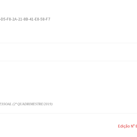
-D5-F8-2A-21-8B-41-E8-58-F7
ESSOAL (2º QUADRIMESTRE/2019)
Edição Nº 