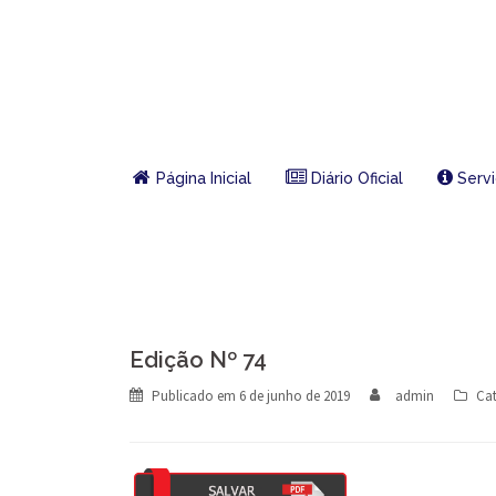
Skip
to
content
Página Inicial
Diário Oficial
Serv
Edição Nº 74
Publicado em
6 de junho de 2019
admin
Cat