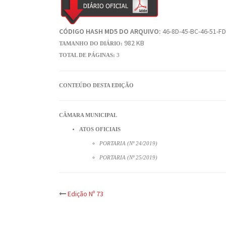
CÓDIGO HASH MD5 DO ARQUIVO:
46-8D-45-BC-46-51-FD
982 KB
TAMANHO DO DIÁRIO:
TOTAL DE PÁGINAS:
3
CONTEÚDO DESTA EDIÇÃO
CÂMARA MUNICIPAL
ATOS OFICIAIS
PORTARIA (Nº 24/2019)
PORTARIA (Nº 25/2019)
Post
Edição Nº 73
navigation