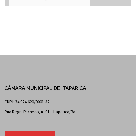
CÂMARA MUNICIPAL DE ITAPARICA
CNPJ: 34.024.620/0001-82
Rua Regis Pacheco, nº 01 – Itaparica/Ba