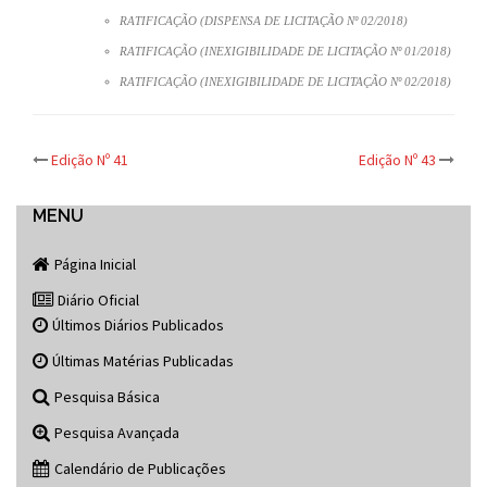
RATIFICAÇÃO (DISPENSA DE LICITAÇÃO Nº 02/2018)
RATIFICAÇÃO (INEXIGIBILIDADE DE LICITAÇÃO Nº 01/2018)
RATIFICAÇÃO (INEXIGIBILIDADE DE LICITAÇÃO Nº 02/2018)
Post
Edição Nº 41
Edição Nº 43
navigation
MENU
Página Inicial
Diário Oficial
Últimos Diários Publicados
Últimas Matérias Publicadas
Pesquisa Básica
Pesquisa Avançada
Calendário de Publicações