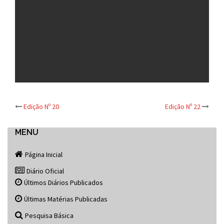
Post
Edição Nº 20
Edição Nº 22
navigation
MENU
Página Inicial
Diário Oficial
Últimos Diários Publicados
Últimas Matérias Publicadas
Pesquisa Básica