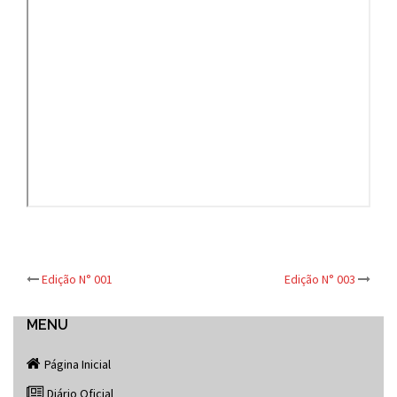
Post
Edição N° 001
Edição N° 003
navigation
MENU
Página Inicial
Diário Oficial